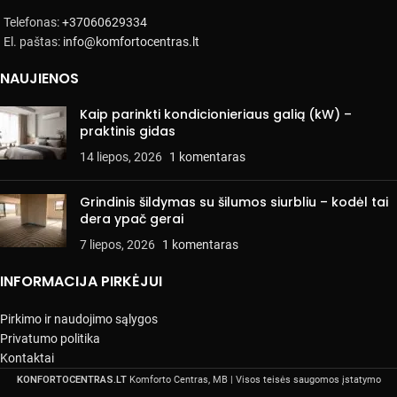
Telefonas:
+37060629334
El. paštas:
info@komfortocentras.lt
NAUJIENOS
Kaip parinkti kondicionieriaus galią (kW) –
praktinis gidas
14 liepos, 2026
1 komentaras
Grindinis šildymas su šilumos siurbliu – kodėl tai
dera ypač gerai
7 liepos, 2026
1 komentaras
INFORMACIJA PIRKĖJUI
Pirkimo ir naudojimo sąlygos
Privatumo politika
Kontaktai
KONFORTOCENTRAS.LT
Komforto Centras, MB | Visos teisės saugomos įstatymo