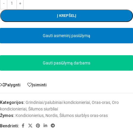
Į KREPŠELĮ
Gauti asmeninį pasiūlymą
Gauti pasiūlymą darbams
Palygnti
Įsiminti
Kategorijos:
Grindiniai/palubiniai kondicionieriai
,
Oras-oras
,
Oro
kondicionieriai
,
Šilumos siurbliai
Žymos:
Kondicionierius
,
Nordis
,
Šilumos siurblys oras-oras
Bendrinti: