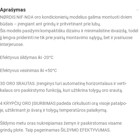
Aprašymas
NØRDIS NIF-NOA oro kondicionierių modelius galima montuoti dviem
būdais – įrengiant ant grindų ir pritvirtinant prie lubų.
Šis modelis pasižymi kompaktišku dizainu ir minimalistine išvaizdą, todėl
jį lengva priderinti ne tik prie įvairių montavimo sąlygų, bet ir įvairiuose
interjeruose.
Efektyvus šildymas iki -20°C
Efektyvus vėsinimas iki +50°C
3D ORO SRAUTAS. Įrenginys turi automatinę horizontalaus ir verti-
kalaus oro paskirstymo funkciją, kuri užtikrina tolygų oro srautą.
4 KRYPČIŲ ORO ĮSIURBIMAS padeda cirkuliuoti orą visoje patalpo-
je, užtikrinant jo švarą ir tolygų temperatūros palaikymą.
Šildymo metu oras nukreipiamas žemyn ir paskirstomas visame
grindų plote. Taip pagerinamas ŠILDYMO EFEKTYVUMAS.