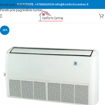
SUSISIEKITE:
+37060629334
info@komfortocentras.lt
Pereiti prie naršymo
Pereiti prie pagrindinio turinio
-25%