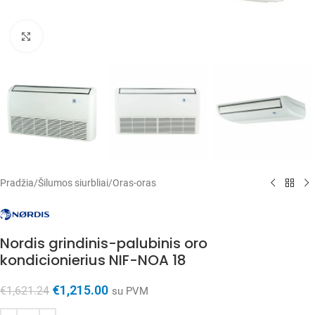
Spustelėkite, kad padidintumėte
Pradžia
/
Šilumos siurbliai
/
Oras-oras
Nordis grindinis-palubinis oro
kondicionierius NIF-NOA 18
€
1,215.00
€
1,621.24
su PVM