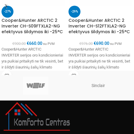
-27%
-29%
Cooper&Hunter ARCTIC 2
Cooper&Hunter ARCTIC 2
Inverter CH-S09FTXLA2-NG
Inverter CH-S12FTXLA2-NG
efektyvus šildymas iki -25°C
efektyvus šildymas iki -25°C
€
660.00
€
690.00
€
900.00
€
976.00
su PVM
su PVM
Cooper&Hunter ARCTIC
Cooper&Hunter ARCTIC
INVERTER serijos oro kondicionieriai
INVERTER serijos oro kondicionieriai
yra puikiai pritaikyti ne tik vėsinti, bet
yra puikiai pritaikyti ne tik vėsinti, bet
ir šildyti šiaurinių šalių klimato
ir šildyti šiaurinių šalių klimato
sąlygomis. Tarptautinė
sąlygomis. Tarptautinė
bendrovė Cooper&Hunter yra naujų
bendrovė Cooper&Hunter yra naujų
Sinclair