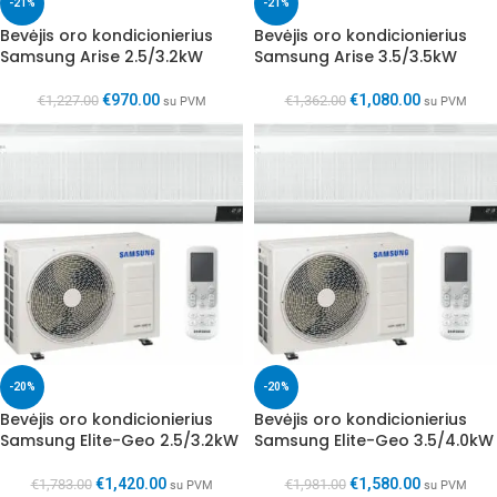
-21%
-21%
Bevėjis oro kondicionierius
Bevėjis oro kondicionierius
Samsung Arise 2.5/3.2kW
Samsung Arise 3.5/3.5kW
€
970.00
€
1,080.00
€
1,227.00
€
1,362.00
su PVM
su PVM
-20%
-20%
Bevėjis oro kondicionierius
Bevėjis oro kondicionierius
Samsung Elite-Geo 2.5/3.2kW
Samsung Elite-Geo 3.5/4.0kW
€
1,420.00
€
1,580.00
€
1,783.00
€
1,981.00
su PVM
su PVM