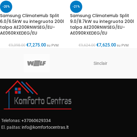
-20%
-21%
Samsung Clima­teHub Split
Samsung Clima­teHub Split
6.0/6.5kW su integruota 200l
9.0/8.7kW su integruota 200l
talpa AE200RNWSEG/EU-
talpa AE200RNWSEG/EU-
AE060RXEDEG/EU
AE090RXEDEG/EU
€
7,275.00
€
7,625.00
€
9,098.00
€
9,624.00
su PVM
su PVM
Sinclair
Telefonas:
+37060629334
El. paštas:
info@komfortocentras.lt