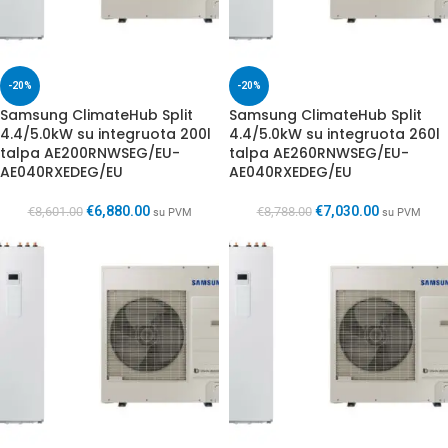
-20%
-20%
Samsung Clima­teHub Split
Samsung Clima­teHub Split
4.4/5.0kW su integruota 200l
4.4/5.0kW su integruota 260l
talpa AE200RNWSEG/EU-
talpa AE260RNWSEG/EU-
AE040RXEDEG/EU
AE040RXEDEG/EU
€
6,880.00
€
7,030.00
€
8,601.00
€
8,788.00
su PVM
su PVM