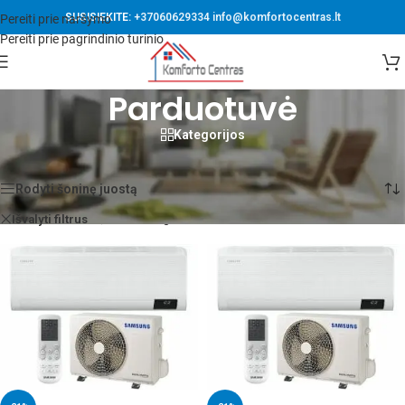
SUSISIEKITE:
+37060629334
info@komfortocentras.lt
Pereiti prie naršymo
Pereiti prie pagrindinio turinio
Parduotuvė
Kategorijos
Pradžia
/
Parduotuvė
Rodomi visi rezultatai: 10
Rodyti šoninę juostą
Samsung
Išvalyti filtrus