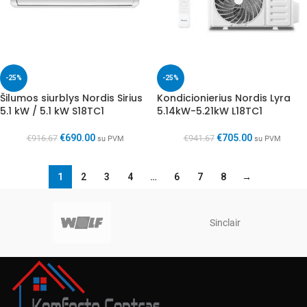
-25%
-25%
Šilumos siurblys Nordis Sirius
Kondicionierius Nordis Lyra
5.1 kW / 5.1 kW S18TC1
5.14kW-5.21kW L18TC1
€
690.00
€
705.00
€
916.67
€
941.67
su PVM
su PVM
1
2
3
4
…
6
7
8
→
Sinclair