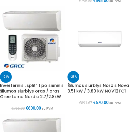
€
595.00
€
796.58
su PVM
-21%
-25%
Inverterinis „split“ tipo sieninis
Šilumos siurblys Nordis Nova
šilumos siurblys oras / oras
3.51 kW / 3.80 kW NOV12TC1
Gree Lomo Nordic 2.7/2.8kW
€
670.00
€
891.67
su PVM
€
600.00
€
755.00
su PVM