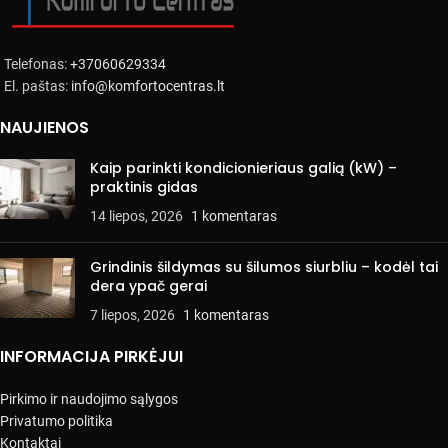
Telefonas:
+37060629334
El. paštas:
info@komfortocentras.lt
NAUJIENOS
Kaip parinkti kondicionieriaus galią (kW) –
praktinis gidas
14 liepos, 2026
1 komentaras
Grindinis šildymas su šilumos siurbliu – kodėl tai
dera ypač gerai
7 liepos, 2026
1 komentaras
INFORMACIJA PIRKĖJUI
Pirkimo ir naudojimo sąlygos
Privatumo politika
Kontaktai