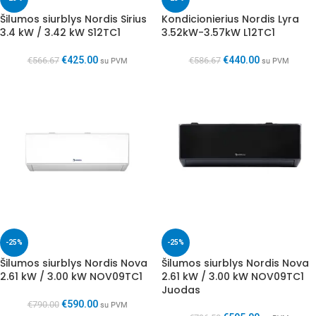
Šilumos siurblys Nordis Sirius
Kondicionierius Nordis Lyra
3.4 kW / 3.42 kW S12TC1
3.52kW-3.57kW L12TC1
€
425.00
€
440.00
€
566.67
€
586.67
su PVM
su PVM
-25%
-25%
Šilumos siurblys Nordis Nova
Šilumos siurblys Nordis Nova
2.61 kW / 3.00 kW NOV09TC1
2.61 kW / 3.00 kW NOV09TC1
Juodas
€
590.00
€
790.00
su PVM