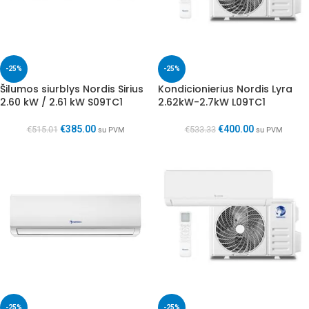
-25%
-25%
Šilumos siurblys Nordis Sirius
Kondicionierius Nordis Lyra
2.60 kW / 2.61 kW S09TC1
2.62kW-2.7kW L09TC1
€
385.00
€
400.00
€
515.01
€
533.33
su PVM
su PVM
-25%
-25%