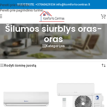
SUSISIEKITE:
+37060629334
info@komfortocentras.lt
Pereiti prie naršymo
Pereiti prie pagrindinio turinio
Šilumos siurblys oras-
oras
Kategorijos
Pradžia
/
Produktai su žymomis “Šilumos siurblys oras-oras”
Rodoma 1–12 iš 85
Rodyti šoninę juostą