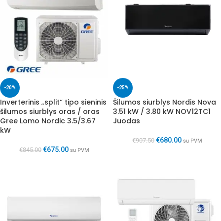
-20%
-25%
Inverterinis „split“ tipo sieninis
Šilumos siurblys Nordis Nova
šilumos siurblys oras / oras
3.51 kW / 3.80 kW NOV12TC1
Gree Lomo Nordic 3.5/3.67
Juodas
kW
€
680.00
€
907.50
su PVM
€
675.00
€
845.00
su PVM