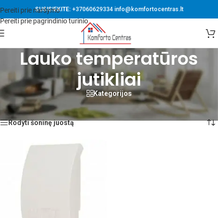
SUSISIEKITE:
+37060629334
info@komfortocentras.lt
Pereiti prie naršymo
Pereiti prie pagrindinio turinio
Lauko temperatūros
jutikliai
Kategorijos
Pradžia
/
Komforto valdymas
/
Lauko temperatūros jutikliai
Rezultatų: 1
Rodyti šoninę juostą