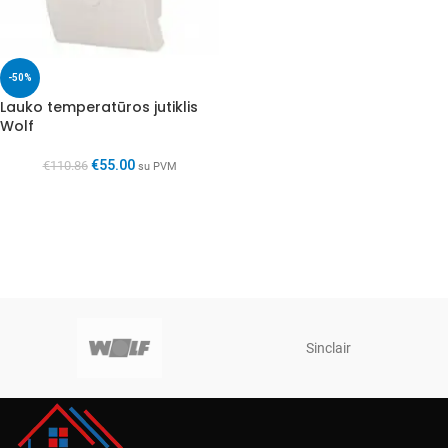
-50%
Lauko temperatūros jutiklis
Wolf
€
55.00
€
110.86
su PVM
Sinclair