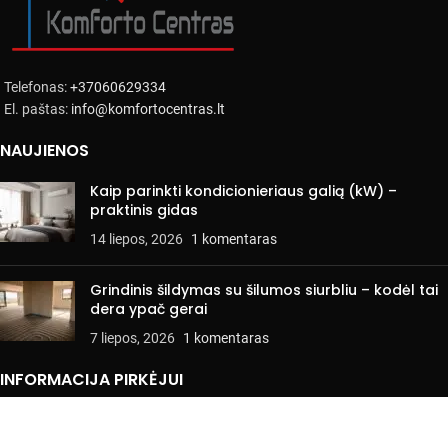
Telefonas:
+37060629334
El. paštas:
info@komfortocentras.lt
NAUJIENOS
Kaip parinkti kondicionieriaus galią (kW) –
praktinis gidas
14 liepos, 2026
1 komentaras
Grindinis šildymas su šilumos siurbliu – kodėl tai
dera ypač gerai
7 liepos, 2026
1 komentaras
INFORMACIJA PIRKĖJUI
Pirkimo ir naudojimo sąlygos
Privatumo politika