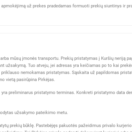
us apmokėjimą už prekes pradedamas formuoti prekių siuntinys ir p
bą arba mūsų įmonės transportu. Prekių pristatymas į Kuršių nerij
t užsakymą. Tuo atveju, jei adresas yra keičiamas po to kai prekės
jui priklauso nemokamas pristatymas. Sąskaita už papildomas prist
mo vietą pasirūpina Pirkėjas.
i yra preliminarus pristatymo terminas. Konkreti pristatymo data de
urodytas užsakymo pateikimo metu.
istatytų prekių būklę. Pastebėjęs pakuotės pažeidimus privalo kurje