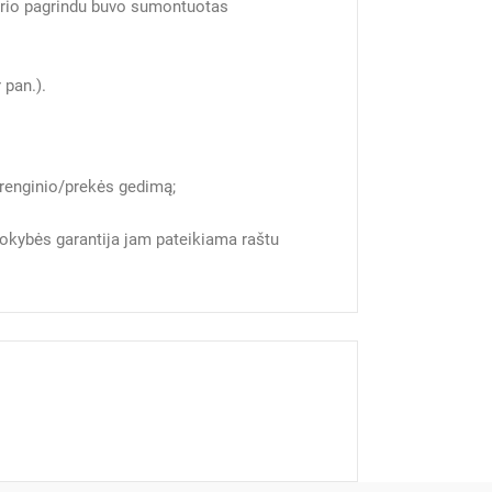
kurio pagrindu buvo sumontuotas
 pan.).
įrenginio/prekės gedimą;
 kokybės garantija jam pateikiama raštu