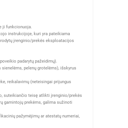
 ji funkcionuoja.
ojo instrukcijoje, kuri yra pateikiama
 nurodytų įrenginio/prekės eksploatacijos
 poveikio padarytų pažeidimų).
 sienelėms, pelenų grotelėms), išskyrus
ke, reikalavimų (neteisingai prijungus
 suteikiančio teisę atlikti įrenginio/prekės
irų gamintojų prekėms, galima sužinoti
fikacinių pažymėjimų ar atestatų numeriai,