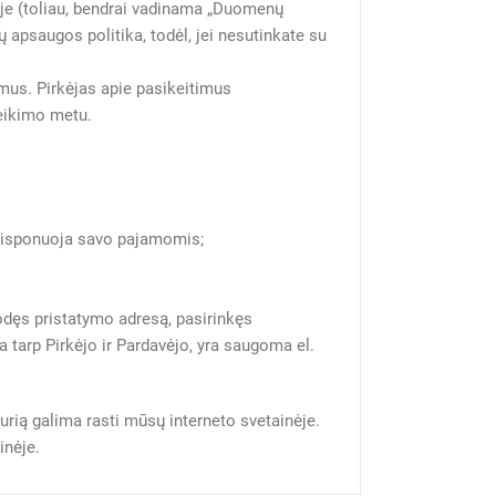
nėje (toliau, bendrai vadinama „Duomenų
 apsaugos politika, todėl, jei nesutinkate su
vimus. Pirkėjas apie pasikeitimus
teikimo metu.
i disponuoja savo pajamomis;
rodęs pristatymo adresą, pasirinkęs
 tarp Pirkėjo ir Pardavėjo, yra saugoma el.
rią galima rasti mūsų interneto svetainėje.
inėje.