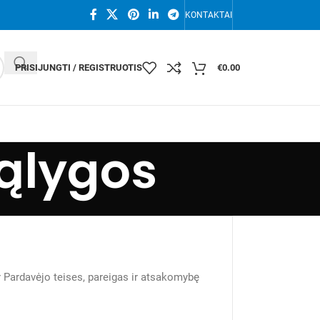
KONTAKTAI
PRISIJUNGTI / REGISTRUOTIS
€
0.00
sąlygos
r Pardavėjo teises, pareigas ir atsakomybę