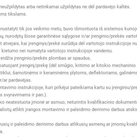
neužpildytas arba netinkamai užpildytas ne dėl pardavėjo kaltės.
ams tikslams.
ustatyti tik jos veikimo metu, buvo išmontuota iš sistemos kurioje
, nurodytų šiose garantinėse sąlygose ir/ar įrenginio/prekės vartot
ant atvejais, kai įrenginys/prekė surūdija dėl vartotojo instrukcijoje
 kietumo nei numatyta vartotojo instrukcijoje vandeniu.
ažeidžia įrenginio/prekės plombas ar spaudus.
oatuojant įrenginį/prekę (dėl smūgio, kritimo ar kitokio mechaninio
iklui, šamotinėms ir keraminėms plytoms, deflektoriams, galinėms
r/ar pardavėjas.
avimo instrukcijoje, kuri pirkėjui pateikiama kartu su įrenginiu/pre
os svyravimams ir pan.).
ko neatestuota įmonė ar asmuo, neturintis kvalifikacinio dokumento,
liotų atlikti įrangos montavimo ir paleidimo derinimo darbus atsk
vusių ir paleidimo derinimo darbus atlikusių asmenų ar įmonių kvali
a.