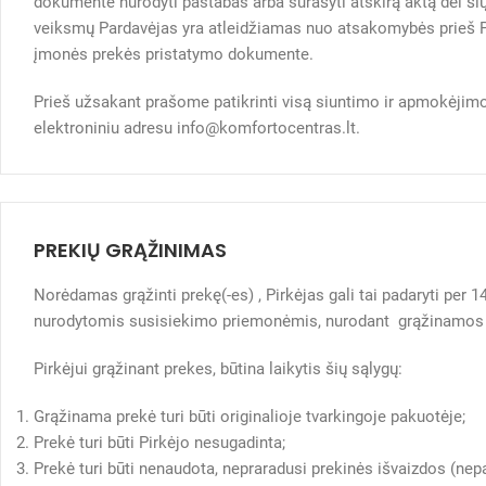
dokumente nurodyti pastabas arba surašyti atskirą aktą dėl šių
veiksmų Pardavėjas yra atleidžiamas nuo atsakomybės prieš Pi
įmonės prekės pristatymo dokumente.
Prieš užsakant prašome patikrinti visą siuntimo ir apmokėjimo
elektroniniu adresu info@komfortocentras.lt.
PREKIŲ GRĄŽINIMAS
Norėdamas grąžinti prekę(-es) , Pirkėjas gali tai padaryti per
nurodytomis susisiekimo priemonėmis, nurodant grąžinamos p
Pirkėjui grąžinant prekes, būtina laikytis šių sąlygų:
Grąžinama prekė turi būti originalioje tvarkingoje pakuotėje;
Prekė turi būti Pirkėjo nesugadinta;
Prekė turi būti nenaudota, nepraradusi prekinės išvaizdos (nep