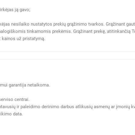
rkėjas ją gavo;
irkėjas nesilaiko nustatytos prekių grąžinimo tvarkos. Grąžinant gau
 analogiškomis tinkamomis prekėmis. Grąžinant prekę, atitinkančią Tu
 kainos už pristatymą.
vimui garantija netaikoma.
serviso centrai.
ntavusių ir paleidimo derinimo darbus atlikusių asmenų ar įmonių kv
likimo data.