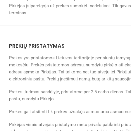
Pirkėjas įsipareigoja už prekes sumokėti nedelsiant. Tik gav
terminas.
PREKIŲ PRISTATYMAS
Prekės yra pristatomos Lietuvos teritorijoje per siuntų tarny
mokesčiu. Prekės pristatomos adresu, nurodytu pirkėjo atliekan
adresu apmoka Pirkėjas. Tai taikoma net tuo atveju jei Pirkė
elektroniniu paštu. Prekių įnešimu į namą, butą ar kitą saugoji
Prekes ,turimas sandėlyje, pristatome per 2-5 darbo dienas. Ta
paštu, nurodytu Pirkėjo.
Prekes gali atsiimti tik prekes užsakęs asmuo arba asmuo n
Pirkėjas visais atvejais pristatymo metu privalo patikrinti pr