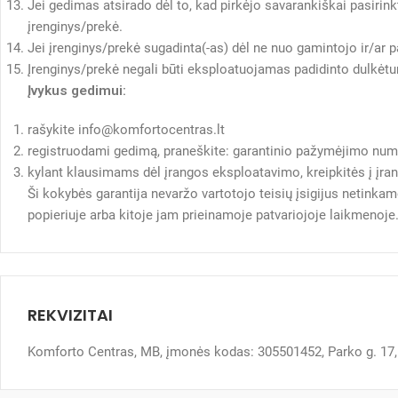
Jei gedimas atsirado dėl to, kad pirkėjo savarankiškai pasiri
įrenginys/prekė.
Jei įrenginys/prekė sugadinta(-as) dėl ne nuo gamintojo ir/ar p
Įrenginys/prekė negali būti eksploatuojamas padidinto dulkėtum
Įvykus gedimui:
rašykite info@komfortocentras.lt
registruodami gedimą, praneškite: garantinio pažymėjimo numer
kylant klausimams dėl įrangos eksploatavimo, kreipkitės į įr
Ši kokybės garantija nevaržo vartotojo teisių įsigijus netinka
popieriuje arba kitoje jam prieinamoje patvariojoje laikmenoje
REKVIZITAI
Komforto Centras, MB, įmonės kodas: 305501452, Parko g. 17, 