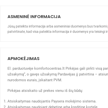
ASMENINĖ INFORMACIJA
Jūsų pateikta informacija arba asmeniniai duomenys bus tvarkomi p
patvirtinate, kad visa pateikta informacija ir duomenys yra teisingi ir 
APMOKĖJIMAS
El. parduotuvėje komfortocentras.lt Pirkėjas gali pirkti visą p
užsakymą“, o gavęs užsakymą Pardavėjas jį patvirtina – atsiun
nurodomos eurais, įskaitant PVM.
Pirkėjas atsiskaito už prekes vienu iš šių būdų:
Atsiskaitymas naudojantis Paysera mokėjimo sistema.
Atsiskaitymas naudojant debetinę arba kreditinę kortelę