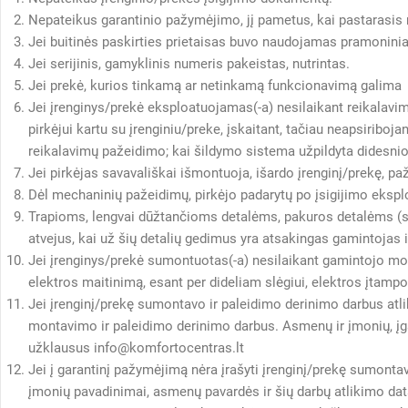
Nepateikus garantinio pažymėjimo, jį pametus, kai pastarasis 
Jei buitinės paskirties prietaisas buvo naudojamas pramonini
Jei serijinis, gamyklinis numeris pakeistas, nutrintas.
Jei prekė, kurios tinkamą ar netinkamą funkcionavimą galima n
Jei įrenginys/prekė eksploatuojamas(-a) nesilaikant reikalavimų
pirkėjui kartu su įrenginiu/preke, įskaitant, tačiau neapsiriboj
reikalavimų pažeidimo; kai šildymo sistema užpildyta didesnio
Jei pirkėjas savavališkai išmontuoja, išardo įrenginį/prekę, p
Dėl mechaninių pažeidimų, pirkėjo padarytų po įsigijimo ekspl
Trapioms, lengvai dūžtančioms detalėms, pakuros detalėms (st
atvejus, kai už šių detalių gedimus yra atsakingas gamintojas i
Jei įrenginys/prekė sumontuotas(-a) nesilaikant gamintojo mont
elektros maitinimą, esant per dideliam slėgiui, elektros įtamp
Jei įrenginį/prekę sumontavo ir paleidimo derinimo darbus atli
montavimo ir paleidimo derinimo darbus. Asmenų ir įmonių, įga
užklausus info@komfortocentras.lt
Jei į garantinį pažymėjimą nėra įrašyti įrenginį/prekę sumonta
įmonių pavadinimai, asmenų pavardės ir šių darbų atlikimo dat