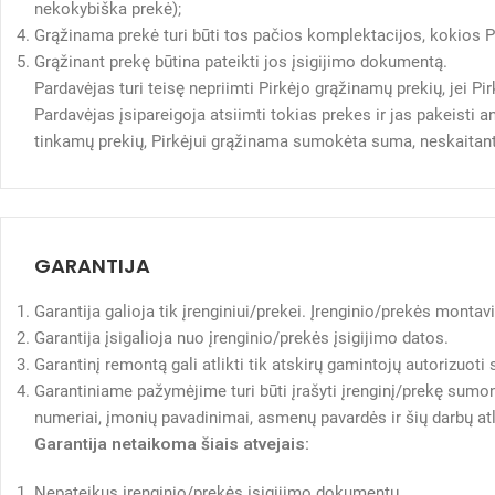
nekokybiška prekė);
Grąžinama prekė turi būti tos pačios komplektacijos, kokios Pi
Grąžinant prekę būtina pateikti jos įsigijimo dokumentą.
Pardavėjas turi teisę nepriimti Pirkėjo grąžinamų prekių, jei P
Pardavėjas įsipareigoja atsiimti tokias prekes ir jas pakeisti
tinkamų prekių, Pirkėjui grąžinama sumokėta suma, neskaitant
GARANTIJA
Garantija galioja tik įrenginiui/prekei. Įrenginio/prekės monta
Garantija įsigalioja nuo įrenginio/prekės įsigijimo datos.
Garantinį remontą gali atlikti tik atskirų gamintojų autorizuoti 
Garantiniame pažymėjime turi būti įrašyti įrenginį/prekę sumo
numeriai, įmonių pavadinimai, asmenų pavardės ir šių darbų at
Garantija netaikoma šiais atvejais:
Nepateikus įrenginio/prekės įsigijimo dokumentų.