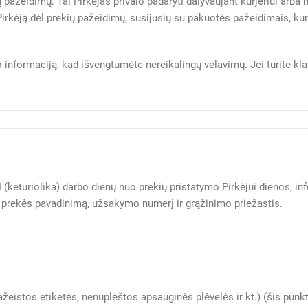
 pažeidimų. Tai Pirkėjas privalo padaryti dalyvaujant kurjeriui arb
rkėją dėl prekių pažeidimų, susijusių su pakuotės pažeidimais, ku
 informaciją, kad išvengtumėte nereikalingų vėlavimų. Jei turite 
 14 (keturiolika) darbo dienų nuo prekių pristatymo Pirkėjui dienos,
rekės pavadinimą, užsakymo numerį ir grąžinimo priežastis.
ažeistos etiketės, nenuplėštos apsauginės plėvelės ir kt.) (šis pun