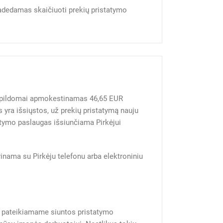
radedamas skaičiuoti prekių pristatymo
ą papildomai apmokestinamas 46,65 EUR
 yra išsiųstos, už prekių pristatymą nauju
atymo paslaugas išsiunčiama Pirkėjui
rinama su Pirkėju telefonu arba elektroniniu
rio pateikiamame siuntos pristatymo