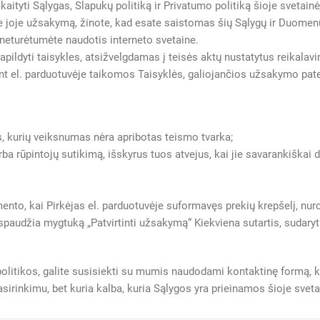
kaityti Sąlygas, Slapukų politiką ir Privatumo politiką šioje svetai
te joje užsakymą, žinote, kad esate saistomas šių Sąlygų ir Duomenų
eturėtumėte naudotis interneto svetaine.
papildyti taisykles, atsižvelgdamas į teisės aktų nustatytus reikala
ant el. parduotuvėje taikomos Taisyklės, galiojančios užsakymo pa
s, kurių veiksnumas nėra apribotas teismo tvarka;
ba rūpintojų sutikimą, išskyrus tuos atvejus, kai jie savarankiška
ento, kai Pirkėjas el. parduotuvėje suformavęs prekių krepšelį, nu
paudžia mygtuką „Patvirtinti užsakymą“ Kiekviena sutartis, sudaryta
litikos, galite susisiekti su mumis naudodami kontaktinę formą, ku
irinkimu, bet kuria kalba, kuria Sąlygos yra prieinamos šioje sveta