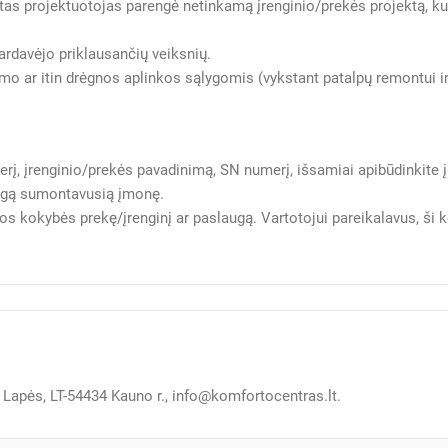
nktas projektuotojas parengė netinkamą įrenginio/prekės projektą, 
ardavėjo priklausančių veiksnių.
o ar itin drėgnos aplinkos sąlygomis (vykstant patalpų remontui ir
į, įrenginio/prekės pavadinimą, SN numerį, išsamiai apibūdinkite 
angą sumontavusią įmonę.
mos kokybės prekę/įrenginį ar paslaugą. Vartotojui pareikalavus, ši
.
Lapės, LT-54434 Kauno r., info@komfortocentras.lt.