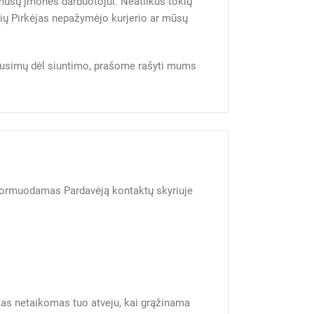
a mūsų įmonės darbuotojui. Neatlikus tokių
rių Pirkėjas nepažymėjo kurjerio ar mūsų
klausimų dėl siuntimo, prašome rašyti mums
 informuodamas Pardavėją kontaktų skyriuje
ktas netaikomas tuo atveju, kai grąžinama