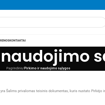
JIENOS
KONTAKTAI
r naudojimo 
Pagrindinis
/
Pirkimo ir naudojimo sąlygos
 yra Šalims privalomas teisinis dokumentas, kuris nustato Pirkėjo i