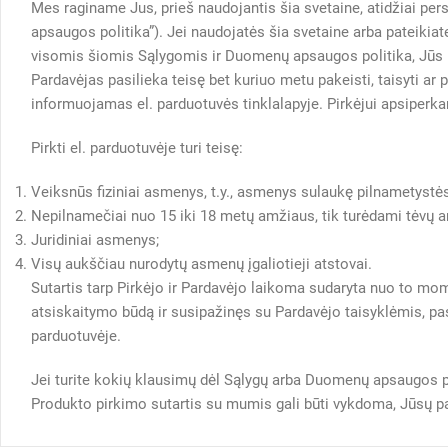
Mes raginame Jus, prieš naudojantis šia svetaine, atidžiai pers
apsaugos politika”). Jei naudojatės šia svetaine arba pateikia
visomis šiomis Sąlygomis ir Duomenų apsaugos politika, Jūs n
Pardavėjas pasilieka teisę bet kuriuo metu pakeisti, taisyti ar 
informuojamas el. parduotuvės tinklalapyje. Pirkėjui apsiperk
Pirkti el. parduotuvėje turi teisę:
Veiksnūs fiziniai asmenys, t.y., asmenys sulaukę pilnametystė
Nepilnamečiai nuo 15 iki 18 metų amžiaus, tik turėdami tėvų ar
Juridiniai asmenys;
Visų aukščiau nurodytų asmenų įgaliotieji atstovai.
Sutartis tarp Pirkėjo ir Pardavėjo laikoma sudaryta nuo to mom
atsiskaitymo būdą ir susipažinęs su Pardavėjo taisyklėmis, pas
parduotuvėje.
Jei turite kokių klausimų dėl Sąlygų arba Duomenų apsaugos po
Produkto pirkimo sutartis su mumis gali būti vykdoma, Jūsų pas