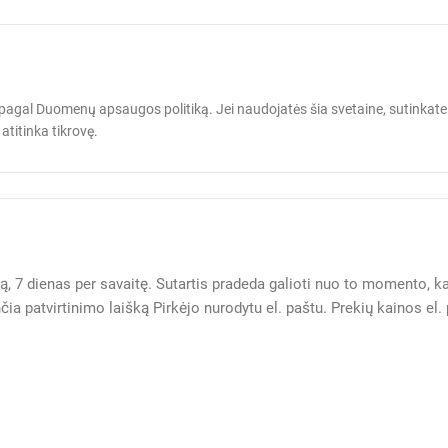
agal Duomenų apsaugos politiką. Jei naudojatės šia svetaine, sutinkate
atitinka tikrovę.
arą, 7 dienas per savaitę. Sutartis pradeda galioti nuo to momento, k
čia patvirtinimo laišką Pirkėjo nurodytu el. paštu. Prekių kainos 