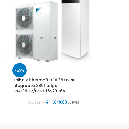
-25%
Daikin Altherma3 H 16.39kW su
integruota 230l talpa
EPGA14DV/EAVH16S23D6V
€
11,640.00
€
15,532.77
su PVM