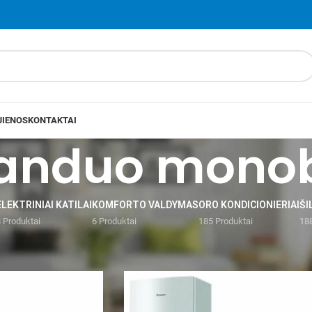
JIENOS
KONTAKTAI
anduo monob
ELEKTRINIAI KATILAI
KOMFORTO VALDYMAS
ORO KONDICIONIERIAI
ŠI
 Produktai
6 Produktai
185 Produktai
188
liai
/
Oras-vanduo monoblokai
Rodyti
9