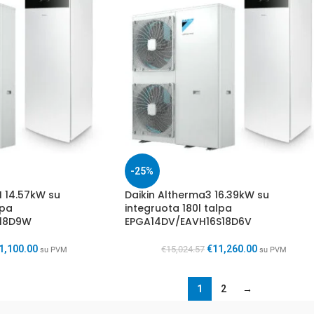
-25%
H 14.57kW su
Daikin Altherma3 16.39kW su
lpa
integruota 180l talpa
S18D9W
EPGA14DV/EAVH16S18D6V
1,100.00
€
11,260.00
€
15,024.57
su PVM
su PVM
1
2
→