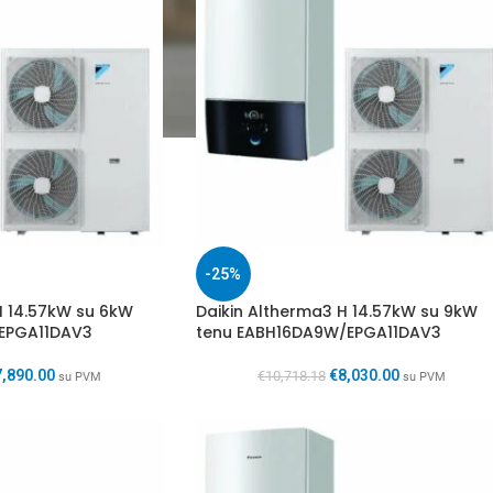
-25%
H 14.57kW su 6kW
Daikin Altherma3 H 14.57kW su 9kW
EPGA11DAV3
tenu EABH16DA9W/EPGA11DAV3
7,890.00
€
8,030.00
€
10,718.18
su PVM
su PVM