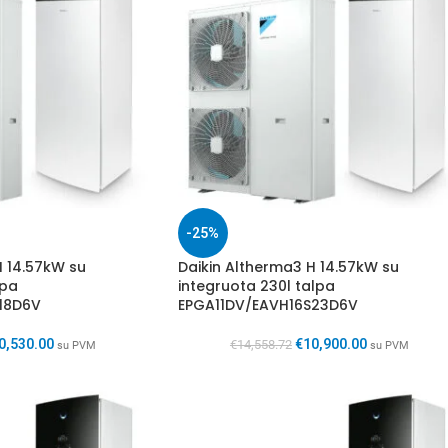
-25%
H 14.57kW su
Daikin Altherma3 H 14.57kW su
lpa
integruota 230l talpa
18D6V
EPGA11DV/EAVH16S23D6V
0,530.00
€
10,900.00
€
14,558.72
su PVM
su PVM