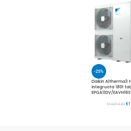
-25%
Daikin Altherma3 
integruota 180l ta
EPGA11DV/EAVH16
€
1
€
14,814.03