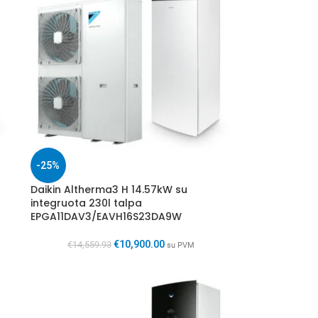
-25%
Daikin Altherma3 H 14.57kW su
integruota 230l talpa
EPGA11DAV3/EAVH16S23DA9W
€
10,900.00
€
14,559.93
su PVM