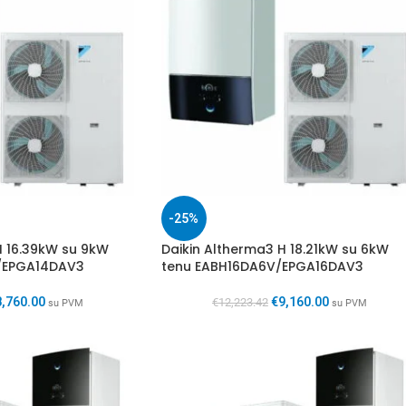
-25%
H 16.39kW su 9kW
Daikin Altherma3 H 18.21kW su 6kW
/EPGA14DAV3
tenu EABH16DA6V/EPGA16DAV3
8,760.00
€
9,160.00
€
12,223.42
su PVM
su PVM