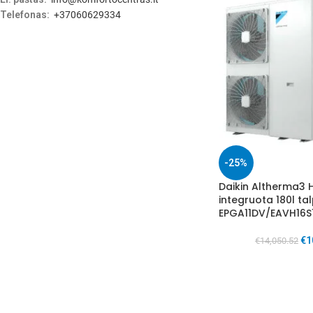
Telefonas:
+37060629334
-25%
Daikin Altherma3 
integruota 180l ta
EPGA11DV/EAVH16S
€
1
€
14,050.52