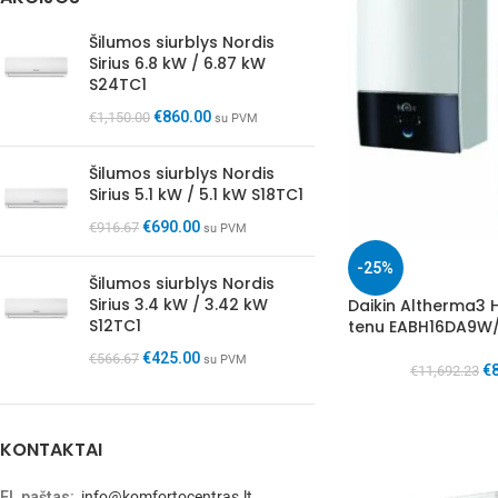
Šilumos siurblys Nordis
Sirius 6.8 kW / 6.87 kW
S24TC1
€
860.00
€
1,150.00
su PVM
Šilumos siurblys Nordis
Sirius 5.1 kW / 5.1 kW S18TC1
€
690.00
€
916.67
su PVM
-25%
Šilumos siurblys Nordis
Sirius 3.4 kW / 3.42 kW
Daikin Altherma3 
S12TC1
tenu EABH16DA9W
€
425.00
€
566.67
su PVM
€
€
11,692.23
KONTAKTAI
El. paštas:
info@komfortocentras.lt