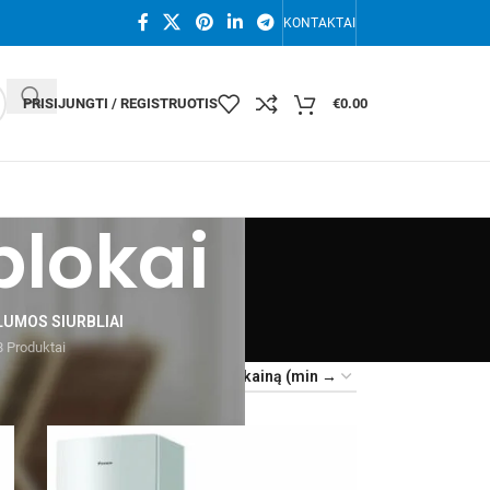
KONTAKTAI
PRISIJUNGTI / REGISTRUOTIS
€
0.00
lokai
LUMOS SIURBLIAI
 Produktai
24
36