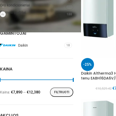
Oro kondicionieriai
185
Šilumos siurbliai
188
GAMINTOJAI
Daikin
18
-25%
KAINA
Daikin Altherma3 
tenu EABH16DA6V/
€
€
10,529.42
Kaina:
€7,890
—
€12,380
FILTRUOTI
AKCIJOS