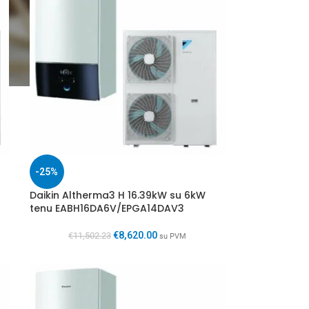
-25%
Daikin Altherma3 H 16.39kW su 6kW
tenu EABH16DA6V/EPGA14DAV3
€
8,620.00
€
11,502.23
su PVM