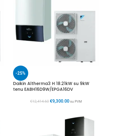
-25%
Daikin Altherma3 H 18.21kW su 9kW
tenu EABH16D9W/EPGA16DV
€
9,300.00
€
12,414.60
su PVM