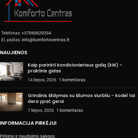
Telefonas:
+37060629334
El. paštas:
info@komfortocentras.lt
NAUJIENOS
Kaip parinkti kondicionieriaus galią (kW) –
praktinis gidas
14 liepos, 2026
1 komentaras
Grindinis šildymas su šilumos siurbliu – kodėl tai
dera ypač gerai
7 liepos, 2026
1 komentaras
INFORMACIJA PIRKĖJUI
Pirkimo ir naudojimo sąlygos