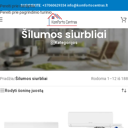
SUSISIEKITE:
+37060629334
info@komfortocentras.lt
Pereiti prie naršymo
Pereiti prie pagrindinio turinio
Šilumos siurbliai
Kategorijos
Šilumos siurbliai iš profesionalų rankų. Prekiaujame patikimais,
moderniais, kokybiškais oras-oras ir oras-vanduo šilumos siurbliais
patraukliomis kainomis. Teikiame asmenines konsultacijas ir
profesionalias šilumos siurblių montavimo paslaugas.
Pradžia
/
Šilumos siurbliai
Rodoma 1–12 iš 188
Rodyti šoninę juostą