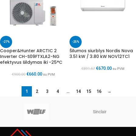
-27%
-25%
Cooper&Hunter ARCTIC 2
Šilumos siurblys Nordis Nova
Inverter CH-S09FTXLA2-NG
3.51 kW / 3.80 kW NOV12TC1
efektyvus šildymas iki -25°C
€
670.00
€
891.67
su PVM
€
660.00
€
900.00
su PVM
1
2
3
4
…
14
15
16
→
Sinclair