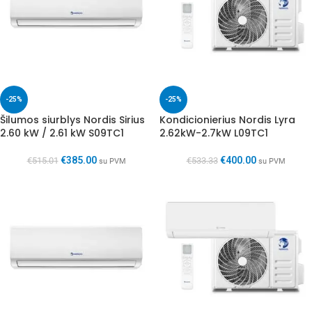
-25%
-25%
Šilumos siurblys Nordis Sirius
Kondicionierius Nordis Lyra
2.60 kW / 2.61 kW S09TC1
2.62kW-2.7kW L09TC1
€
385.00
€
400.00
€
515.01
€
533.33
su PVM
su PVM