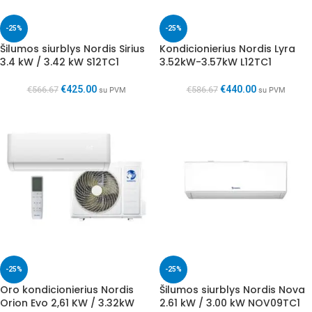
-25%
-25%
Šilumos siurblys Nordis Sirius
Kondicionierius Nordis Lyra
3.4 kW / 3.42 kW S12TC1
3.52kW-3.57kW L12TC1
€
425.00
€
440.00
€
566.67
€
586.67
su PVM
su PVM
-25%
-25%
Oro kondicionierius Nordis
Šilumos siurblys Nordis Nova
Orion Evo 2,61 KW / 3.32kW
2.61 kW / 3.00 kW NOV09TC1