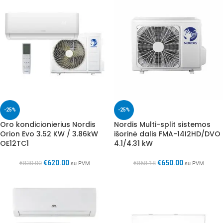
-25%
-25%
Oro kondicionierius Nordis
Nordis Multi-split sistemos
Orion Evo 3.52 KW / 3.86kW
išorinė dalis FMA-14I2HD/DVO
OE12TC1
4.1/4.31 kW
€
620.00
€
650.00
€
830.00
€
868.18
su PVM
su PVM