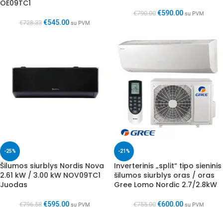
OE09TC1
€
590.00
€
790.00
su PVM
€
545.00
€
728.33
su PVM
-25%
-21%
Šilumos siurblys Nordis Nova
Inverterinis „split“ tipo sieninis
2.61 kW / 3.00 kW NOV09TC1
šilumos siurblys oras / oras
Juodas
Gree Lomo Nordic 2.7/2.8kW
€
595.00
€
600.00
€
796.58
€
755.00
su PVM
su PVM