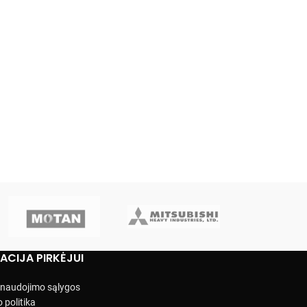
ACIJA PIRKĖJUI
r naudojimo sąlygos
 politika