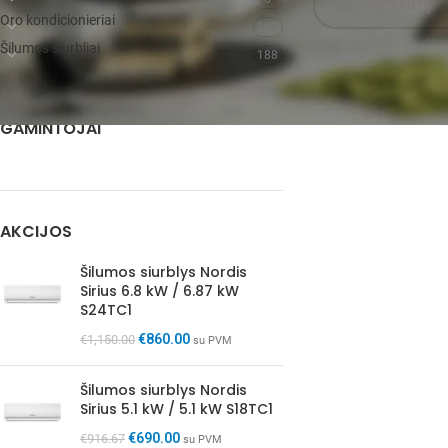
Oro kondicionieriai
185
Šilumos siurbliai
188
GAMINTOJAI
AKCIJOS
Šilumos siurblys Nordis
Sirius 6.8 kW / 6.87 kW
S24TC1
€
860.00
€
1,150.00
su PVM
Šilumos siurblys Nordis
Sirius 5.1 kW / 5.1 kW S18TC1
€
690.00
€
916.67
su PVM