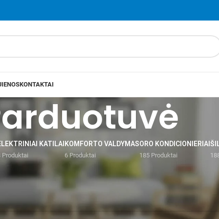
JIENOS
KONTAKTAI
Parduotuvė
ELEKTRINIAI KATILAI
KOMFORTO VALDYMAS
ORO KONDICIONIERIAI
ŠI
 Produktai
6 Produktai
185 Produktai
188
Beretta