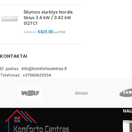
Šilumos siurblys Nordis
Sirius 3.4 kW / 3.42 kW
S12TC1
€
425.00
€
566.67
su PVM
KONTAKTAI
El. paštas:
info@komfortocentras.lt
Telefonas:
+37060629334
Sinclair
NAU