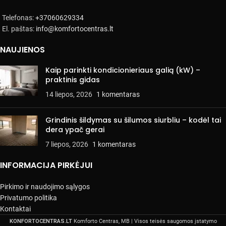
Telefonas:
+37060629334
El. paštas:
info@komfortocentras.lt
NAUJIENOS
Kaip parinkti kondicionieriaus galią (kW) –
praktinis gidas
14 liepos, 2026
1 komentaras
Grindinis šildymas su šilumos siurbliu – kodėl tai
dera ypač gerai
7 liepos, 2026
1 komentaras
INFORMACIJA PIRKĖJUI
Pirkimo ir naudojimo sąlygos
Privatumo politika
Kontaktai
KONFORTOCENTRAS.LT
Komforto Centras, MB | Visos teisės saugomos įstatymo