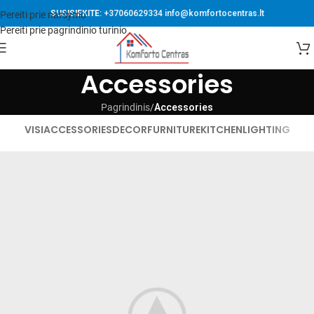
SUSISIEKITE:
+37060629334
info@komfortocentras.lt
Pereiti prie naršymo
Pereiti prie pagrindinio turinio
Accessories
Pagrindinis
/
Accessories
VISI
ACCESSORIES
DECOR
FURNITURE
KITCHEN
LIGHTING