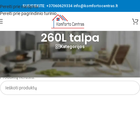
SUSISIEKITE:
+37060629334
info@komfortocentras.lt
Pereiti prie naršymo
Pereiti prie pagrindinio turinio
260L talpa
Kategorijos
Pradžia
/
Šilumos siurbliai
/
Oras-vanduo monoblokai
/
Su vandens talpa
/
260L talpa
Produktų nerasta.