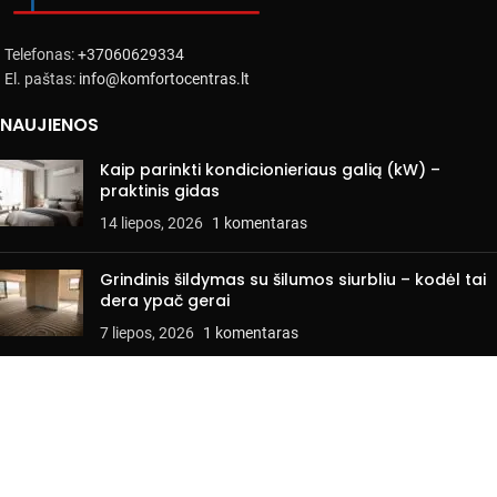
Telefonas:
+37060629334
El. paštas:
info@komfortocentras.lt
NAUJIENOS
Kaip parinkti kondicionieriaus galią (kW) –
praktinis gidas
14 liepos, 2026
1 komentaras
Grindinis šildymas su šilumos siurbliu – kodėl tai
dera ypač gerai
7 liepos, 2026
1 komentaras
INFORMACIJA PIRKĖJUI
Pirkimo ir naudojimo sąlygos
Privatumo politika
Kontaktai