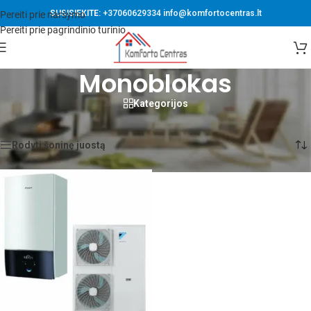
SUSISIEKITE:
+37060629334
info@komfortocentras.lt
Pereiti prie naršymo
Pereiti prie pagrindinio turinio
Monoblokas
Kategorijos
Pradžia
/
Produktai su žymomis “Monoblokas”
Rezultatų: 1
Rodyti šoninę juostą