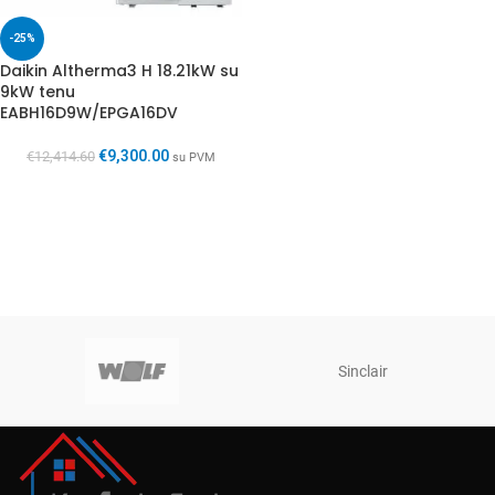
-25%
Daikin Altherma3 H 18.21kW su
9kW tenu
EABH16D9W/EPGA16DV
€
9,300.00
€
12,414.60
su PVM
Sinclair