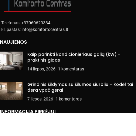
Telefonas:
+37060629334
El. paštas:
info@komfortocentras.lt
NAUJIENOS
Kaip parinkti kondicionieriaus galią (kW) –
praktinis gidas
14 liepos, 2026
1 komentaras
Grindinis šildymas su šilumos siurbliu – kodėl tai
dera ypač gerai
7 liepos, 2026
1 komentaras
INFORMACIJA PIRKĖJUI
Pirkimo ir naudojimo sąlygos
Privatumo politika