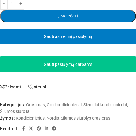
Į KREPŠELĮ
Gauti asmeninį pasiūlymą
Gauti pasiūlymą darbams
Palygnti
Įsiminti
Kategorijos:
Oras-oras
,
Oro kondicionieriai
,
Sieniniai kondicionieriai
,
Šilumos siurbliai
Žymos:
Kondicionierius
,
Nordis
,
Šilumos siurblys oras-oras
Bendrinti: