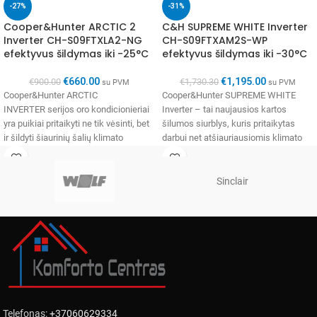
-27%
-31%
Cooper&Hunter ARCTIC 2
C&H SUPREME WHITE Inverter
Inverter CH-S09FTXLA2-NG
CH-S09FTXAM2S-WP
efektyvus šildymas iki -25°C
efektyvus šildymas iki -30°C
€
660.00
€
1,195.00
€
900.00
€
1,730.30
su PVM
su PVM
Cooper&Hunter ARCTIC
Cooper&Hunter SUPREME WHITE
INVERTER serijos oro kondicionieriai
Inverter – tai naujausios kartos
yra puikiai pritaikyti ne tik vėsinti, bet
šilumos siurblys, kuris pritaikytas
ir šildyti šiaurinių šalių klimato
darbui net atšiauriausiomis klimato
sąlygomis. Tarptautinė
sąlygomis. Unikali CH 7-
bendrovė Cooper&Hunter yra naujų
SKY technologija užtikrina septynių
pakopų
Sinclair
Telefonas:
+37060629334