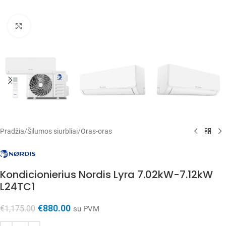
Spustelėkite, kad padidintumėte
Pradžia
/
Šilumos siurbliai
/
Oras-oras
Kondicionierius Nordis Lyra 7.02kW-7.12kW
L24TC1
€
880.00
€
1,175.00
su PVM