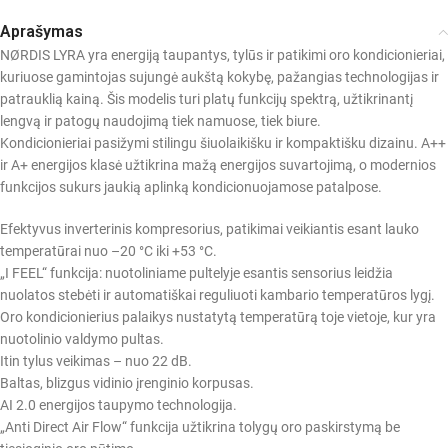
Aprašymas
NØRDIS LYRA yra energiją taupantys, tylūs ir patikimi oro kondicionieriai,
kuriuose gamintojas sujungė aukštą kokybę, pažangias technologijas ir
patrauklią kainą. Šis modelis turi platų funkcijų spektrą, užtikrinantį
lengvą ir patogų naudojimą tiek namuose, tiek biure.
Kondicionieriai pasižymi stilingu šiuolaikišku ir kompaktišku dizainu. A++
ir A+ energijos klasė užtikrina mažą energijos suvartojimą, o modernios
funkcijos sukurs jaukią aplinką kondicionuojamose patalpose.
Efektyvus inverterinis kompresorius, patikimai veikiantis esant lauko
temperatūrai nuo –20 °C iki +53 °C.
„I FEEL“ funkcija: nuotoliniame pultelyje esantis sensorius leidžia
nuolatos stebėti ir automatiškai reguliuoti kambario temperatūros lygį.
Oro kondicionierius palaikys nustatytą temperatūrą toje vietoje, kur yra
nuotolinio valdymo pultas.
Itin tylus veikimas – nuo 22 dB.
Baltas, blizgus vidinio įrenginio korpusas.
AI 2.0 energijos taupymo technologija.
„Anti Direct Air Flow“ funkcija užtikrina tolygų oro paskirstymą be