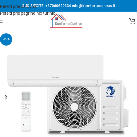
SUSISIEKITE:
+37060629334
info@komfortocentras.lt
Pereiti prie naršymo
Pereiti prie pagrindinio turinio
-25%