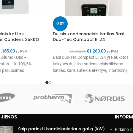
-30%
inis katilas
Dujinis kondensacinis katilas Baxi
er Condens 25KKO
Duo-Tec Compact E1.24
1,185.00
€
1,260.00
€
1,802.05
su PVM
su PVM
 šilumokaitis –
Baxi Duo-Tec Compact E1.24 yra aukštos
ntas – iki 109,5% –
kokybės dujinis kondensacinis šildymo
ns paruošimas
katilas, kuris suteikia efektyvų ir patikimą
me vandens šildytuve –
šildymo sprendimą jūsų namams
JIENOS
INFORM
Kaip parinkti kondicionieriaus galią (kW)
Pirkimo i