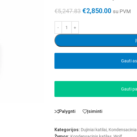
€
2,850.00
€
5,247.83
su PVM
Gauti a
Gauti p
Palygnti
Įsiminti
Kategorijos:
Dujiniai katilai
,
Kondensaciniai 
Žymos:
Kondensacinis katilas
,
Wolf