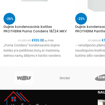
-26%
-25%
Dujinis kondensacinis katilas
Dujinis kondensac
PROTHERM Puma Condens 18/24 MKV
PROTHERM Panth
€
930.00
€
€
1,251.00
€
1,583.00
su PVM
„Puma Condens“ kondensacinis dujinis
– nerūdijančio plieno
katilas yra patikimas butų ar mažesnių
naudingumo koeficie
šeimos namų šildymo ir karšto vandens
buitinio šilto vande
ruošimo viename neįprastai kompaktiškas
papildomame tūrinia
Sinclair
NAU