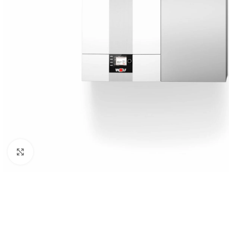
Spustelėkite, kad padidintumėte