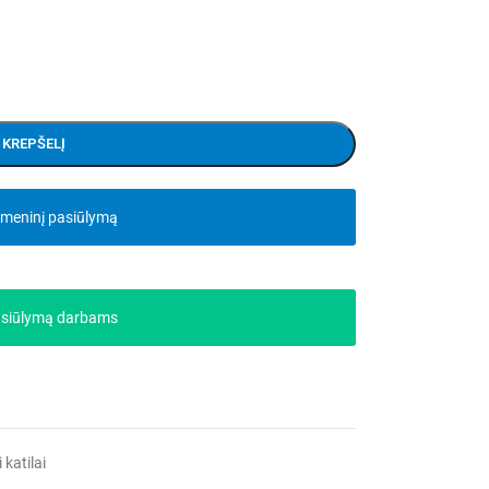
Į KREPŠELĮ
smeninį pasiūlymą
asiūlymą darbams
katilai