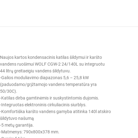
Naujos kartos kondensacinis katilas šildymui ir karšto
vandens ruošimui WOLF CGW-2 24/140L su integruotu
44 litrų greitaeigiu vandens šildytuvu.
-Galios moduliavimo diapazonas 5,6 – 25,8 kW
(paduodamo/grįžtamojo vandens temperatūra yra
50/30C).
-Katilas dirba gamtinėmis ir suskystintomis dujomis.
-Integruotas elektroninis cirkuliacinis siurblys.
-Komfortiška karšto vandens gamyba atitinka 140l atskiro
šildytuvo našumą
-5 metų garantija.
-Matmenys: 790x800x378 mm.