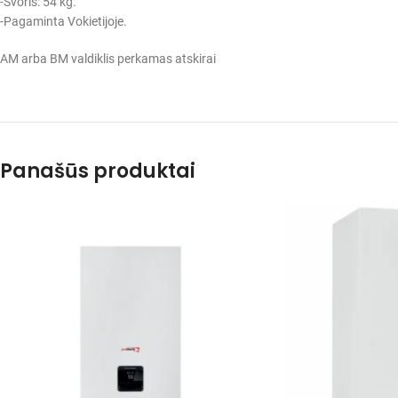
-Svoris: 54 kg.
-Pagaminta Vokietijoje.
AM arba BM valdiklis perkamas atskirai
Panašūs produktai