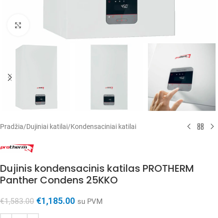
Spustelėkite, kad padidintumėte
Pradžia
/
Dujiniai katilai
/
Kondensaciniai katilai
Dujinis kondensacinis katilas PROTHERM
Panther Condens 25KKO
€
1,185.00
€
1,583.00
su PVM