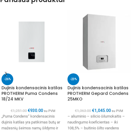
-26%
-23%
Dujinis kondensacinis katilas
Dujinis kondensacinis katilas
PROTHERM Puma Condens
PROTHERM Gepard Condens
18/24 MKV
25MKO
€
930.00
€
1,045.00
€
1,251.00
€
1,363.00
su PVM
su PVM
„Puma Condens“ kondensacinis
– aliuminio – silicio šilumokaitis –
dujinis katilas yra patikimas butų ar
naudingumo koeficientas – iki
mažesnių šeimos namų šildymo ir
108,5% – buitinio šilto vandens