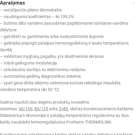
Aprašymas
– nerūdijančio plieno šilumokaitis
– naudingumo koeficientas – iki 109,5%
– buitinio šilto vandens paruošimas papildomame tūriniame vandens
šildytuve
– gali dirbti su gamtinėmis arba suskystintomis dujomis
– galimybė prijungti patalpos termoreguliatorių ir lauko temperatūros
daviklį
– valdomas mygtukų pagalba, yra skaitmeninis ekranas
– tolydi galingumo moduliacija
– cirkuliacinis siurblys su elektroniniu valdymu
– automatinė gedimų diagnostikos sistema
– ypač gerai dirba šildymo sistemose kuriose reikalinga neaukšta
vandens temperatūra (iki 50 °C)
Galima naudoti šias degimo produktų nuvedimo
sistemas:
60/100
,
80/125
arba
2×80
, skirtas kondensaciniams katilams.
Didesnei kuro ekonomijai ir patalpų temperatūros reguliavimui su šiuo
katilu naudokite termoreguliatorius Protherm THERMOLINK.
Kondensacinis pakabinamas katilas skirtas patalpų šildymui ir karštam