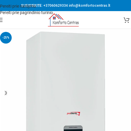
SUSISIEKITE:
+37060629334
info@komfortocentras.lt
Pereiti prie naršymo
Pereiti prie pagrindinio turinio
-25%