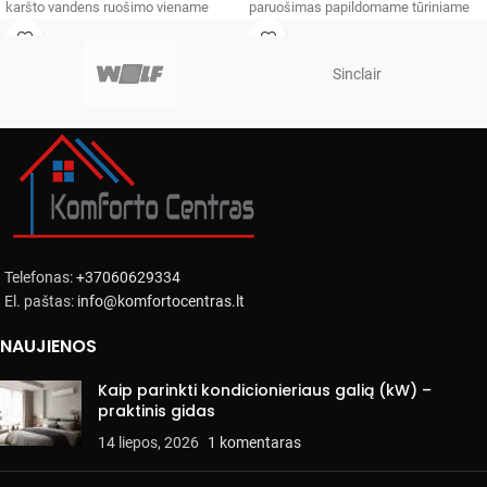
karšto vandens ruošimo viename
paruošimas papildomame tūriniame
neįprastai kompaktiškas
vandens šildytuve
Sinclair
Telefonas:
+37060629334
El. paštas:
info@komfortocentras.lt
NAUJIENOS
Kaip parinkti kondicionieriaus galią (kW) –
praktinis gidas
14 liepos, 2026
1 komentaras