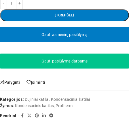
Į KREPŠELĮ
Gauti asmeninį pasiūlymą
Gauti pasiūlymą darbams
Palygnti
Įsiminti
Kategorijos:
Dujiniai katilai
,
Kondensaciniai katilai
Žymos:
Kondensacinis katilas
,
Protherm
Bendrinti: