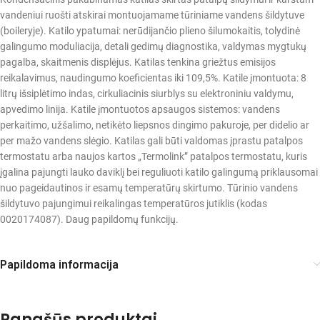
vandeniui ruošti atskirai montuojamame tūriniame vandens šildytuve
(boileryje). Katilo ypatumai: nerūdijančio plieno šilumokaitis, tolydinė
galingumo moduliacija, detali gedimų diagnostika, valdymas mygtukų
pagalba, skaitmenis displėjus. Katilas tenkina griežtus emisijos
reikalavimus, naudingumo koeficientas iki 109,5%. Katile įmontuota: 8
litrų išsiplėtimo indas, cirkuliacinis siurblys su elektroniniu valdymu,
apvedimo linija. Katile įmontuotos apsaugos sistemos: vandens
perkaitimo, užšalimo, netikėto liepsnos dingimo pakuroje, per didelio ar
per mažo vandens slėgio. Katilas gali būti valdomas įprastu patalpos
termostatu arba naujos kartos „Termolink” patalpos termostatu, kuris
įgalina pajungti lauko daviklį bei reguliuoti katilo galingumą priklausomai
nuo pageidautinos ir esamų temperatūrų skirtumo. Tūrinio vandens
šildytuvo pajungimui reikalingas temperatūros jutiklis (kodas
0020174087). Daug papildomų funkcijų.
Papildoma informacija
Panašūs produktai