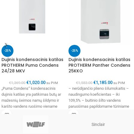
-25%
-25%
Dujinis kondensacinis katilas
Dujinis kondensacinis katilas
PROTHERM Puma Condens
PROTHERM Panther Condens
24/28 MKV
25KKO
€
1,020.00
€
1,185.00
€
1,369.00
€
1,583.00
su PVM
su PVM
„Puma Condens“ kondensacinis
– nerūdijančio plieno šilumokaitis –
dujinis katilas yra patikimas butų ar
naudingumo koeficientas – iki
mažesnių šeimos namų šildymo ir
109,5% – buitinio šilto vandens
karšto vandens ruošimo viename
paruošimas papildomame tūriniame
neįprastai kompaktiškas
vandens šildytuve –
Sinclair