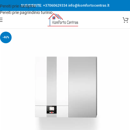
SUSISIEKITE:
+37060629334
info@komfortocentras.lt
Pereiti prie naršymo
Pereiti prie pagrindinio turinio
-46%