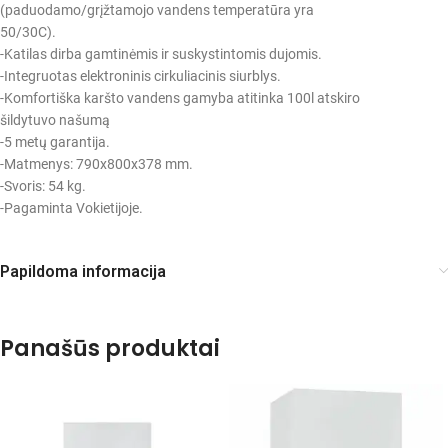
(paduodamo/grįžtamojo vandens temperatūra yra
50/30C).
-Katilas dirba gamtinėmis ir suskystintomis dujomis.
-Integruotas elektroninis cirkuliacinis siurblys.
-Komfortiška karšto vandens gamyba atitinka 100l atskiro
šildytuvo našumą
-5 metų garantija.
-Matmenys: 790x800x378 mm.
-Svoris: 54 kg.
-Pagaminta Vokietijoje.
Papildoma informacija
Panašūs produktai