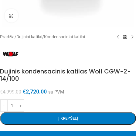
Spustelėkite, kad padidintumėte
Pradžia
/
Dujiniai katilai
/
Kondensaciniai katilai
Dujinis kondensacinis katilas Wolf CGW-2-
14/100
€
2,720.00
€
4,999.00
su PVM
Į KREPŠELĮ