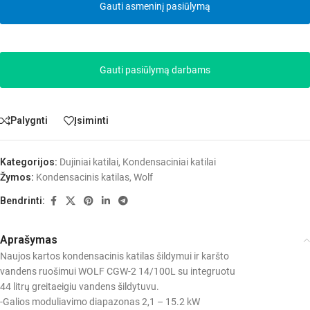
Gauti asmeninį pasiūlymą
Gauti pasiūlymą darbams
Palygnti
Įsiminti
Kategorijos:
Dujiniai katilai
,
Kondensaciniai katilai
Žymos:
Kondensacinis katilas
,
Wolf
Bendrinti:
Aprašymas
Naujos kartos kondensacinis katilas šildymui ir karšto
vandens ruošimui WOLF CGW-2 14/100L su integruotu
44 litrų greitaeigiu vandens šildytuvu.
-Galios moduliavimo diapazonas 2,1 – 15.2 kW