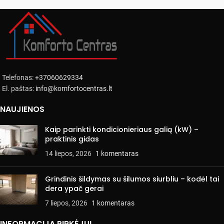
Telefonas:
+37060629334
El. paštas:
info@komfortocentras.lt
NAUJIENOS
Kaip parinkti kondicionieriaus galią (kW) –
praktinis gidas
14 liepos, 2026
1 komentaras
Grindinis šildymas su šilumos siurbliu – kodėl tai
dera ypač gerai
7 liepos, 2026
1 komentaras
INFORMACIJA PIRKĖJUI