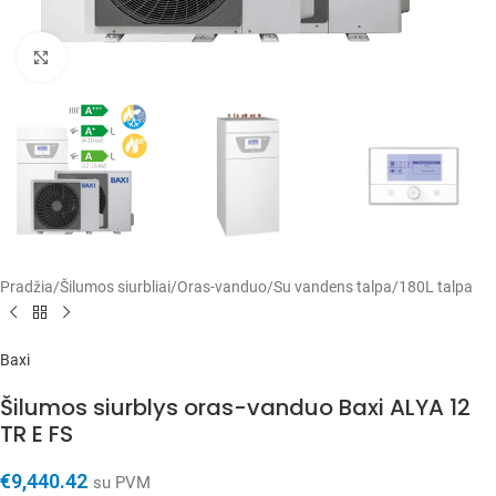
Spustelėkite, kad padidintumėte
Pradžia
/
Šilumos siurbliai
/
Oras-vanduo
/
Su vandens talpa
/
180L talpa
Baxi
Šilumos siurblys oras-vanduo Baxi ALYA 12
TR E FS
€
9,440.42
su PVM