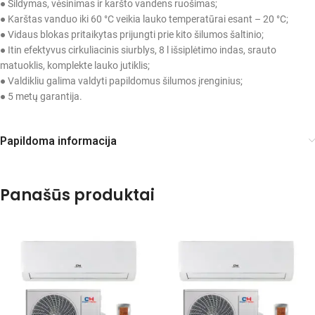
● Šildymas, vėsinimas ir karšto vandens ruošimas;
● Karštas vanduo iki 60 °C veikia lauko temperatūrai esant – 20 °C;
● Vidaus blokas pritaikytas prijungti prie kito šilumos šaltinio;
● Itin efektyvus cirkuliacinis siurblys, 8 l išsiplėtimo indas, srauto
matuoklis, komplekte lauko jutiklis;
● Valdikliu galima valdyti papildomus šilumos įrenginius;
● 5 metų garantija.
Papildoma informacija
Panašūs produktai