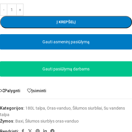
Į KREPŠELĮ
Gauti asmeninį pasiūlymą
Gauti pasiūlymą darbams
Palygnti
Įsiminti
Kategorijos:
180L talpa
,
Oras-vanduo
,
Šilumos siurbliai
,
Su vandens
talpa
Žymos:
Baxi
,
Šilumos siurblys oras-vanduo
Bendrinti: