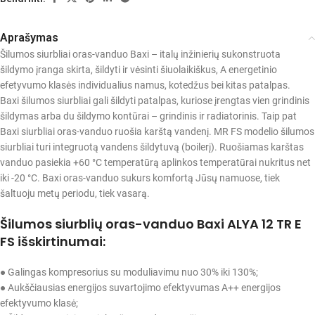
Aprašymas
Šilumos siurbliai oras-vanduo Baxi – italų inžinierių sukonstruota
šildymo įranga skirta, šildyti ir vėsinti šiuolaikiškus, A energetinio
efetyvumo klasės individualius namus, kotedžus bei kitas patalpas.
Baxi šilumos siurbliai gali šildyti patalpas, kuriose įrengtas vien grindinis
šildymas arba du šildymo kontūrai – grindinis ir radiatorinis. Taip pat
Baxi siurbliai oras-vanduo ruošia karštą vandenį. MR FS modelio šilumos
siurbliai turi integruotą vandens šildytuvą (boilerį). Ruošiamas karštas
vanduo pasiekia +60 °C temperatūrą aplinkos temperatūrai nukritus net
iki -20 °C. Baxi oras-vanduo sukurs komfortą Jūsų namuose, tiek
šaltuoju metų periodu, tiek vasarą.
Šilumos siurblių oras-vanduo Baxi ALYA 12 TR E
FS išskirtinumai:
● Galingas kompresorius su moduliavimu nuo 30% iki 130%;
● Aukščiausias energijos suvartojimo efektyvumas A++ energijos
efektyvumo klasė;