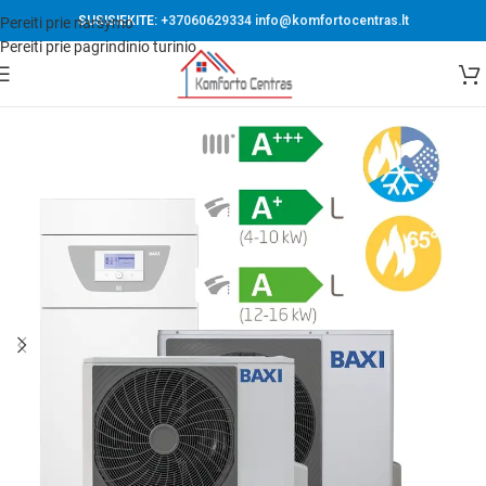
SUSISIEKITE:
+37060629334
info@komfortocentras.lt
Pereiti prie naršymo
Pereiti prie pagrindinio turinio