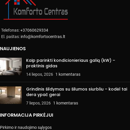
Telefonas:
+37060629334
El. paštas:
info@komfortocentras.lt
NAUJIENOS
Kaip parinkti kondicionieriaus galią (kW) –
praktinis gidas
14 liepos, 2026
1 komentaras
Grindinis šildymas su šilumos siurbliu – kodėl tai
dera ypač gerai
7 liepos, 2026
1 komentaras
INFORMACIJA PIRKĖJUI
Pirkimo ir naudojimo sąlygos