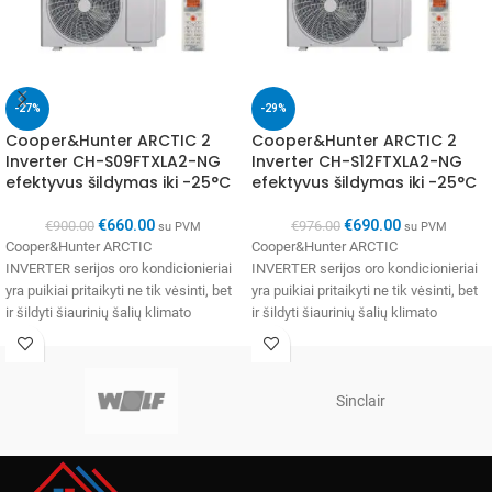
-27%
-29%
Cooper&Hunter ARCTIC 2
Cooper&Hunter ARCTIC 2
Inverter CH-S09FTXLA2-NG
Inverter CH-S12FTXLA2-NG
efektyvus šildymas iki -25°C
efektyvus šildymas iki -25°C
€
660.00
€
690.00
€
900.00
€
976.00
su PVM
su PVM
Cooper&Hunter ARCTIC
Cooper&Hunter ARCTIC
INVERTER serijos oro kondicionieriai
INVERTER serijos oro kondicionieriai
yra puikiai pritaikyti ne tik vėsinti, bet
yra puikiai pritaikyti ne tik vėsinti, bet
ir šildyti šiaurinių šalių klimato
ir šildyti šiaurinių šalių klimato
sąlygomis. Tarptautinė
sąlygomis. Tarptautinė
bendrovė Cooper&Hunter yra naujų
bendrovė Cooper&Hunter yra naujų
Sinclair