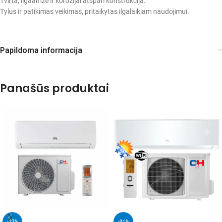
Tvirta, ilgaamžė ir korozijai atspari konstrukcija.
Tylus ir patikimas veikimas, pritaikytas ilgalaikiam naudojimui.
Papildoma informacija
Panašūs produktai
-27%
-31%