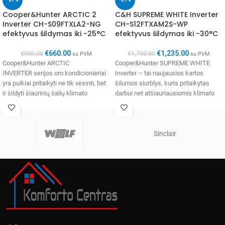
Cooper&Hunter ARCTIC 2
C&H SUPREME WHITE Inverter
Inverter CH-S09FTXLA2-NG
CH-S12FTXAM2S-WP
efektyvus šildymas iki -25°C
efektyvus šildymas iki -30°C
€
660.00
€
1,235.00
€
900.00
€
1,790.80
su PVM
su PVM
Cooper&Hunter ARCTIC
Cooper&Hunter SUPREME WHITE
INVERTER serijos oro kondicionieriai
Inverter – tai naujausios kartos
yra puikiai pritaikyti ne tik vėsinti, bet
šilumos siurblys, kuris pritaikytas
ir šildyti šiaurinių šalių klimato
darbui net atšiauriausiomis klimato
sąlygomis. Tarptautinė
sąlygomis. Unikali CH 7-
bendrovė Cooper&Hunter yra naujų
SKY technologija užtikrina septynių
pakopų
Sinclair