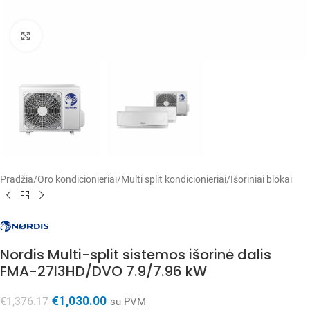
Spustelėkite, kad padidintumėte
Pradžia
/
Oro kondicionieriai
/
Multi split kondicionieriai
/
Išoriniai blokai
Nordis Multi-split sistemos išorinė dalis
FMA-27I3HD/DVO 7.9/7.96 kW
€
1,030.00
€
1,376.17
su PVM