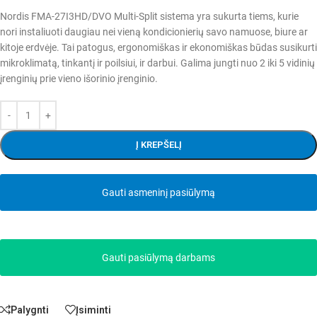
Nordis FMA-27I3HD/DVO Multi-Split sistema yra sukurta tiems, kurie
nori instaliuoti daugiau nei vieną kondicionierių savo namuose, biure ar
kitoje erdvėje. Tai patogus, ergonomiškas ir ekonomiškas būdas susikurti
mikroklimatą, tinkantį ir poilsiui, ir darbui. Galima jungti nuo 2 iki 5 vidinių
įrenginių prie vieno išorinio įrenginio.
Į KREPŠELĮ
Gauti asmeninį pasiūlymą
Gauti pasiūlymą darbams
Palygnti
Įsiminti