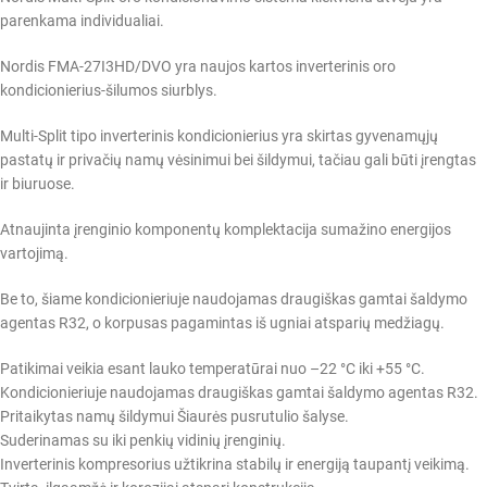
parenkama individualiai.
Nordis FMA-27I3HD/DVO yra naujos kartos inverterinis oro
kondicionierius-šilumos siurblys.
Multi-Split tipo inverterinis kondicionierius yra skirtas gyvenamųjų
pastatų ir privačių namų vėsinimui bei šildymui, tačiau gali būti įrengtas
ir biuruose.
Atnaujinta įrenginio komponentų komplektacija sumažino energijos
vartojimą.
Be to, šiame kondicionieriuje naudojamas draugiškas gamtai šaldymo
agentas R32, o korpusas pagamintas iš ugniai atsparių medžiagų.
Patikimai veikia esant lauko temperatūrai nuo –22 °C iki +55 °C.
Kondicionieriuje naudojamas draugiškas gamtai šaldymo agentas R32.
Pritaikytas namų šildymui Šiaurės pusrutulio šalyse.
Suderinamas su iki penkių vidinių įrenginių.
Inverterinis kompresorius užtikrina stabilų ir energiją taupantį veikimą.