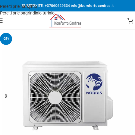
SUSISIEKITE:
+37060629334
info@komfortocentras.lt
Pereiti prie naršymo
Pereiti prie pagrindinio turinio
-25%