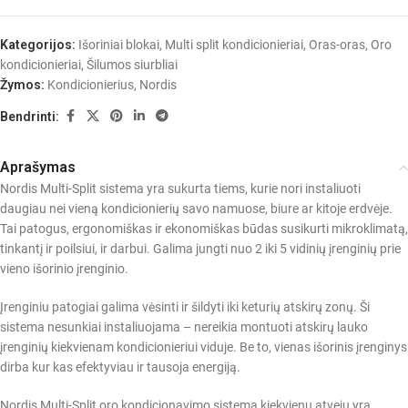
Kategorijos:
Išoriniai blokai
,
Multi split kondicionieriai
,
Oras-oras
,
Oro
kondicionieriai
,
Šilumos siurbliai
Žymos:
Kondicionierius
,
Nordis
Bendrinti:
Aprašymas
Nordis Multi-Split sistema yra sukurta tiems, kurie nori instaliuoti
daugiau nei vieną kondicionierių savo namuose, biure ar kitoje erdvėje.
Tai patogus, ergonomiškas ir ekonomiškas būdas susikurti mikroklimatą,
tinkantį ir poilsiui, ir darbui. Galima jungti nuo 2 iki 5 vidinių įrenginių prie
vieno išorinio įrenginio.
Įrenginiu patogiai galima vėsinti ir šildyti iki keturių atskirų zonų. Ši
sistema nesunkiai instaliuojama – nereikia montuoti atskirų lauko
įrenginių kiekvienam kondicionieriui viduje. Be to, vienas išorinis įrenginys
dirba kur kas efektyviau ir tausoja energiją.
Nordis Multi-Split oro kondicionavimo sistema kiekvienu atveju yra