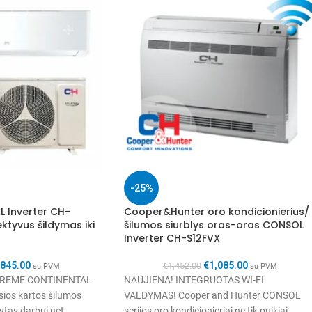
-25%
 Inverter CH-
Cooper&Hunter oro kondicionierius/
ktyvus šildymas iki
šilumos siurblys oras-oras CONSOL
Inverter CH-S12FVX
€
845.00
€
1,085.00
€
1,452.00
su PVM
su PVM
PREME CONTINENTAL
NAUJIENA! INTEGRUOTAS WI-FI
usios kartos šilumos
VALDYMAS! Cooper and Hunter CONSOL
kytas darbui net
serijos oro kondicionieriai ne tik puikiai