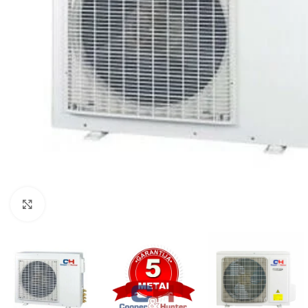
Spustelėkite, kad padidintumėte