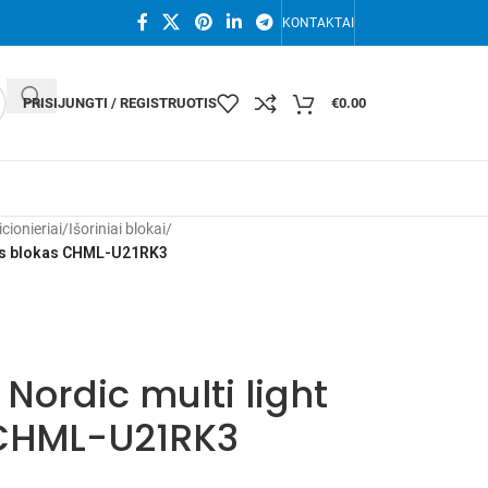
KONTAKTAI
PRISIJUNGTI / REGISTRUOTIS
€
0.00
icionieriai
/
Išoriniai blokai
/
nis blokas CHML-U21RK3
ordic multi light
s CHML-U21RK3