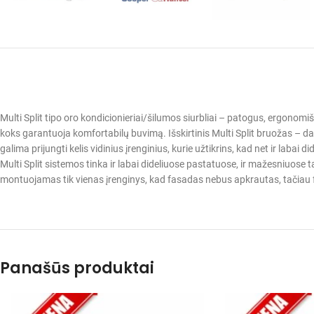
Multi Split tipo oro kondicionieriai/šilumos siurbliai – patogus, ergonom
koks garantuoja komfortabilų buvimą. Išskirtinis Multi Split bruožas – 
galima prijungti kelis vidinius įrenginius, kurie užtikrins, kad net ir lab
Multi Split sistemos tinka ir labai dideliuose pastatuose, ir mažesniuose 
montuojamas tik vienas įrenginys, kad fasadas nebus apkrautas, tačiau
Panašūs produktai