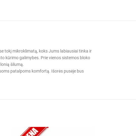
e tokį mikroklimatą, koks Jums labiausiai tinka ir
ato kūrimo galimybes. Prie vienos sistemos bloko
alonią šilumą.
t visoms patalpoms komfortą. Išorės pusėje bus