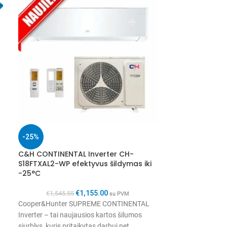
-25%
-31%
C&H CONTINENTAL Inverter CH-
C&H SUPREME G
S18FTXAL2-WP efektyvus šildymas iki
S09FTXAM2S-GD
-25°C
iki -30°C
€
1,155.00
€
1,545.55
€
1,917.8
su PVM
Cooper&Hunter SUPREME CONTINENTAL
Cooper&Hunter 
Inverter – tai naujausios kartos šilumos
tai naujausios ka
siurblys, kuris pritaikytas darbui net
pritaikytas darbu