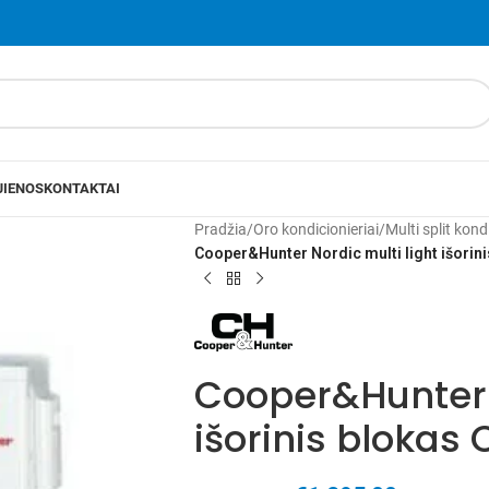
JIENOS
KONTAKTAI
Pradžia
/
Oro kondicionieriai
/
Multi split kond
Cooper&Hunter Nordic multi light išori
Cooper&Hunter N
išorinis bloka