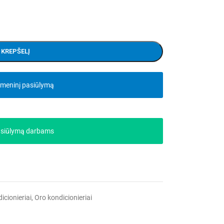
Į KREPŠELĮ
smeninį pasiūlymą
asiūlymą darbams
dicionieriai
,
Oro kondicionieriai