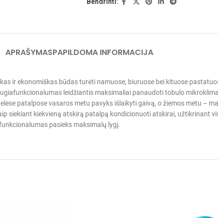
Bendrinti:
APRAŠYMAS
PAPILDOMA INFORMACIJA
iškas ir ekonomiškas būdas turėti namuose, biuruose bei kituose pastatuos
daugiafunkcionalumas leidžiantis maksimaliai panaudoti tobulo mikroklim
ai didelėse patalpose vasaros metu pavyks išlaikyti gaivą, o žiemos metu – m
taip siekiant kiekvieną atskirą patalpą kondicionuoti atskirai, užtikrinan
 funkcionalumas pasieks maksimalų lygį.