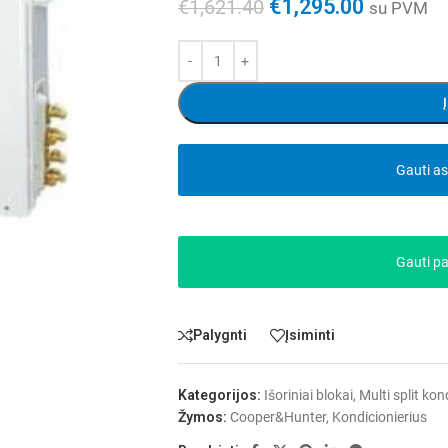
€
1,295.00
€
1,621.40
su PVM
Gauti a
Gauti p
Palygnti
Įsiminti
Kategorijos:
Išoriniai blokai
,
Multi split kon
Žymos:
Cooper&Hunter
,
Kondicionierius