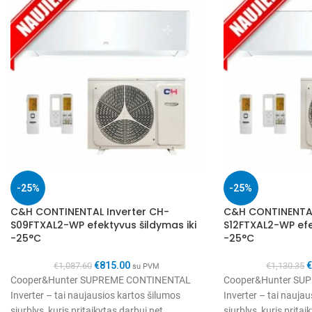
-25%
-25%
C&H CONTINENTAL Inverter CH-
C&H CONTINENTAL
S09FTXAL2-WP efektyvus šildymas iki
S12FTXAL2-WP efe
-25°C
-25°C
€
815.00
€
1,087.60
€
1,130.35
su PVM
Cooper&Hunter SUPREME CONTINENTAL
Cooper&Hunter SU
Inverter – tai naujausios kartos šilumos
Inverter – tai nauja
siurblys, kuris pritaikytas darbui net
siurblys, kuris pritai